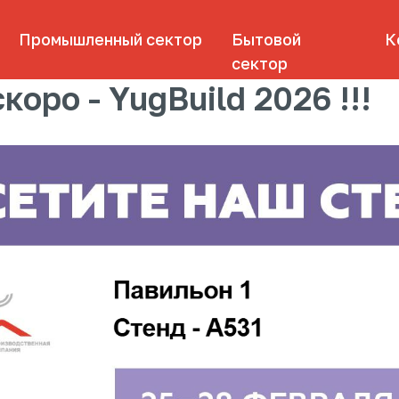
омышленный сектор
Бытовой
Контакты
сектор
коро - YugBuild 2026 !!!