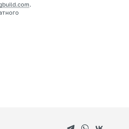
gbuild.com
.
атного
аботка сайта и маркетинг — WebCanape