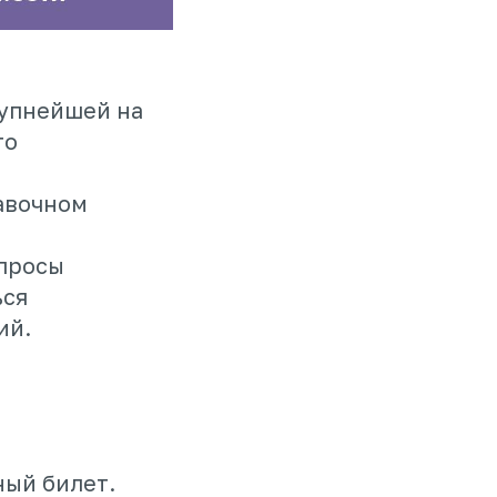
рупнейшей на
го
тавочном
опросы
ься
ий.
ый билет.