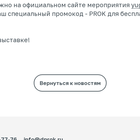
ожно на официальном сайте мероприятия
yu
аш специальный промокод - PROK для беспл
выставке!
6
info@dprok.ru
Вернуться к новостям
яется публичной офертой
Разр