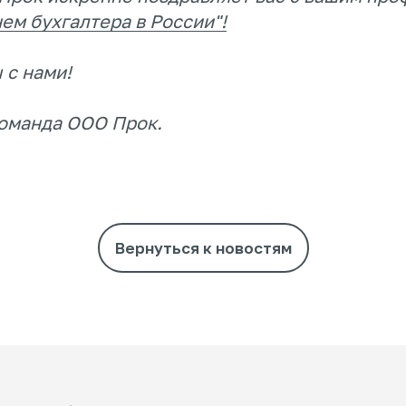
ем бухгалтера в России"!
 с нами!
команда ООО Прок.
6
info@dprok.ru
Вернуться к новостям
яется публичной офертой
Разр