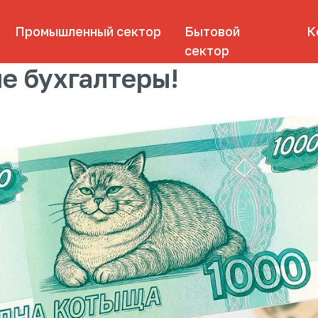
омышленный сектор
Бытовой
Контакты
сектор
е бухгалтеры!